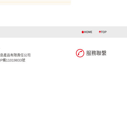
告
服務聯繫
華信息產品有限責任公司
CP備11019833號