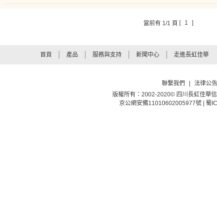
1
當前有 1/1 頁
首頁
產品
服務與支持
新聞中心
走進長虹佳華
聯繫我們
|
法律公
版權所有：2002-2020© 四川長虹佳
京公網安備11010602005977號 | 蜀I