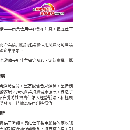
構——商業信用中心發布消息，長虹佳華
。
化企業信用體系建設和信用風險防範理論
國企業形象。
也激勵長虹佳華堅守初心、創新奮進，攜
發展
業經營理念，堅定誠信合規經營，堅持創
務發展，推動產業持續健康發展，創造了
華自覺將社會責任納入經營戰略，積極履
諧發展，持續為股東創造價值。
招牌
提供了準繩。長虹佳華製定嚴格的應收賬
善的知識產權保護體系，擁有核心自主知