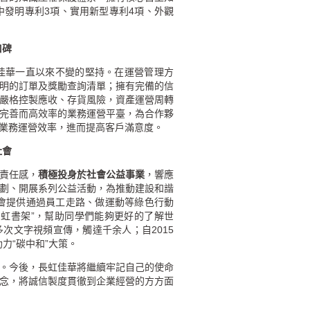
中發明專利
3
項、實用新型專利
4
項、外觀
口碑
佳華一直以來不變的堅持。在運營管理方
明的訂單及獎勵查詢清單；擁有完備的信
嚴格控製應收、存貨風險，資產運營周轉
完善而高效率的業務運營平臺，為合作夥
業務運營效率，進而提高客戶滿意度。
社會
責任感，
積極投身於社會公益事業
，響應
劃、開展系列公益活動，為推動建設和諧
會提供通過員工走路、做運動等綠色行動
虹書架”，幫助同學們能夠更好的了解世
多次文字視頻宣傳，觸達千余人；自
2015
力“碳中和”大策。
。今後，長虹佳華將繼續牢記自己的使命
念，將誠信製度貫徹到企業經營的方方面