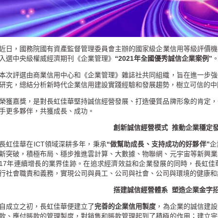
近日，國務院國有資產監督管理委員會主辦的國家級企業信用等級評價機
入選中央級權威經濟期刊《企業管理》
“
2021
年全國優秀誠信企業案例”
本次評選由商業信用中心和《企業管理》雜誌社共同組織，旨在進一步強
研究，總結分析新時代企業信用建設實踐經驗和發展趨勢，樹立可信的中
榮獲嘉獎，是對長虹佳華堅持誠信經營發展、打造優質品牌形象的肯定，
手更多夥伴，共獲成長、成功。
創新誠信經營模式
推動企業穩定
長虹佳華在
ICT
領域深耕多年，秉承
“做幫助成長、支持成功的好夥伴”
企
新突破，積極布局、穩步推進雲計算、大數據、物聯網、元宇宙等新興業
17
年連續增長的業界佳跡。在追求經濟效益和企業發展的同時，長虹佳
行社會職責和義務，實現公司與員工、公司與社會、公司與環境的健康和
搭建誠信經營體系
塑造企業金字
自成立之初，長虹佳華便建立了
完善的企業信用製度
，為企業的誠信建設
款、應付賬款的管理製度，對銷售和賬款管理起到了積極的作用；建立完