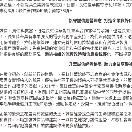
識產權，不斷提高企業誠信軟實力。目前，長虹佳華擁有專利
10
項，其
專利
3
項；軟件著作權
40
項；商標
76
項。
恪守誠信經營理念
打造企業良好
誠信、責任與擔當，既是長虹佳華對社會與合作夥伴的承諾，也是長虹
面，長虹佳華具有專業強大的電子商務平臺支持，為代理商提供清晰、透
用保障體系，推行精細管理，建立完善的信用控製體系和存貨管理製度，
效率居同業前列；先進快捷的物流運作和完善的售後服務體系，以此形成
伴提供良好的服務保障；通過
持續的流程改造和信息系統優化
，不斷提高
升華誠信經營格局
助力企業享譽
在嚴守初心、創新前行的道路上，長虹佳華始終不忘肩負的社會使命感和
國家安置殘疾人的號召，優先為社區周邊的殘疾人群提供就業機會，並策
社會作出積極的貢獻。
2021
年，長虹佳華向中華少年兒童慈善救助基金
兌換的書籍和書櫃，為四川涼山州美姑縣巴普鎮初級中學的同學們提供“
界；聯合豐臺科技園區派出所，開展反詐騙宣傳，通過一次線上直播和
年起舉辦全體員工“約步”活動，鼓勵多走路、少開車，推廣“綠色出行”，助
企業的繁榮之花盛開於誠信的沃土，誠信經營是企業的生命線和立業之本
和責任，不斷加強誠信品牌建設，一以貫之地踐行誠信經營、奉獻社會理
面，為國家經濟發展和誠信建設作出更多積極貢獻。